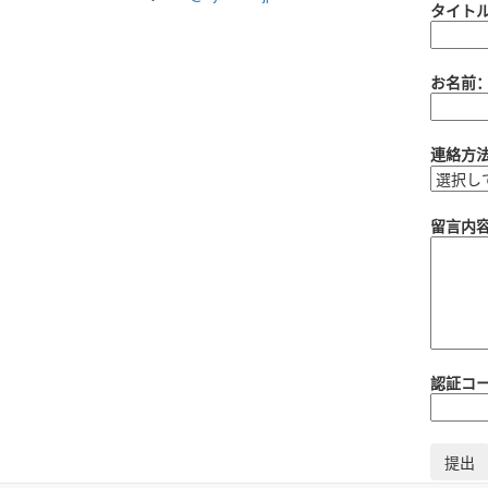
タイト
お名前
連絡方
留言内
認証コ