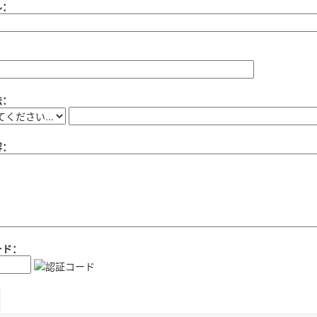
ル：
：
法：
容：
ード：